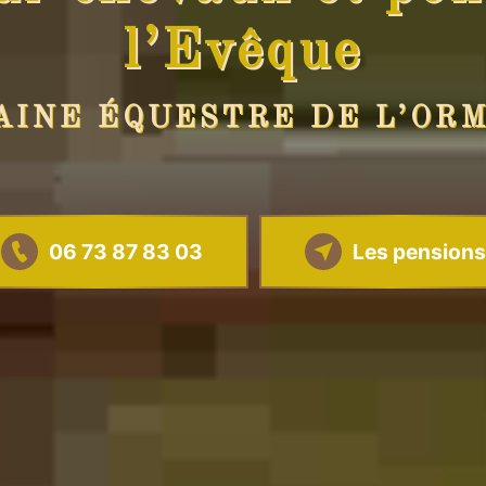
l’Evêque
INE ÉQUESTRE DE L’OR
06 73 87 83 03
Les pensions