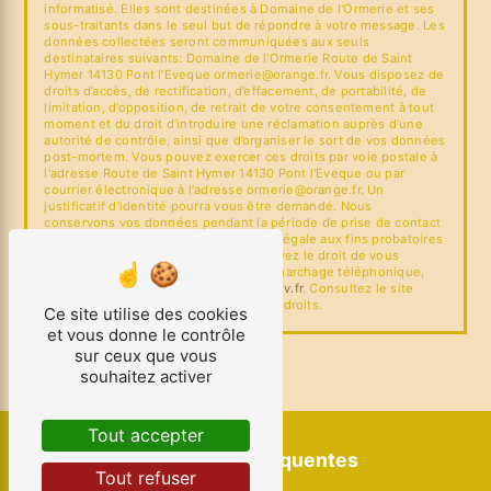
informatisé. Elles sont destinées à Domaine de l'Ormerie et ses
sous-traitants dans le seul but de répondre à votre message. Les
données collectées seront communiquées aux seuls
destinataires suivants: Domaine de l'Ormerie Route de Saint
Hymer 14130 Pont l'Eveque ormerie@orange.fr. Vous disposez de
droits d’accès, de rectification, d’effacement, de portabilité, de
limitation, d’opposition, de retrait de votre consentement à tout
moment et du droit d’introduire une réclamation auprès d’une
autorité de contrôle, ainsi que d’organiser le sort de vos données
post-mortem. Vous pouvez exercer ces droits par voie postale à
l'adresse Route de Saint Hymer 14130 Pont l'Eveque ou par
courrier électronique à l'adresse ormerie@orange.fr. Un
justificatif d'identité pourra vous être demandé. Nous
conservons vos données pendant la période de prise de contact
puis pendant la durée de prescription légale aux fins probatoires
et de gestion des contentieux. Vous avez le droit de vous
inscrire sur la liste d'opposition au démarchage téléphonique,
disponible à cette adresse:
Bloctel.gouv.fr
. Consultez le site
cnil.fr pour plus d’informations sur vos droits.
Ce site utilise des cookies
et vous donne le contrôle
sur ceux que vous
souhaitez activer
Tout accepter
Recherches fréquentes
Tout refuser