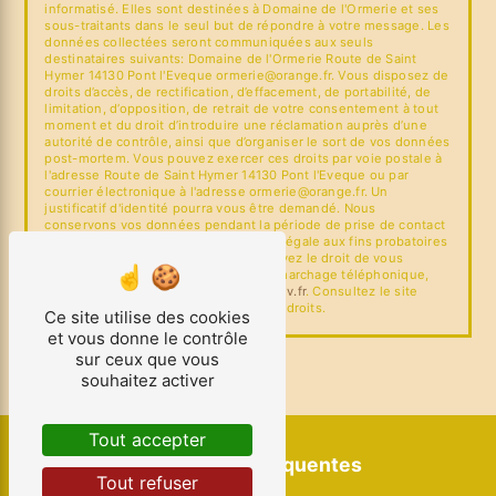
informatisé. Elles sont destinées à Domaine de l'Ormerie et ses
sous-traitants dans le seul but de répondre à votre message. Les
données collectées seront communiquées aux seuls
destinataires suivants: Domaine de l'Ormerie Route de Saint
Hymer 14130 Pont l'Eveque ormerie@orange.fr. Vous disposez de
droits d’accès, de rectification, d’effacement, de portabilité, de
limitation, d’opposition, de retrait de votre consentement à tout
moment et du droit d’introduire une réclamation auprès d’une
autorité de contrôle, ainsi que d’organiser le sort de vos données
post-mortem. Vous pouvez exercer ces droits par voie postale à
l'adresse Route de Saint Hymer 14130 Pont l'Eveque ou par
courrier électronique à l'adresse ormerie@orange.fr. Un
justificatif d'identité pourra vous être demandé. Nous
conservons vos données pendant la période de prise de contact
puis pendant la durée de prescription légale aux fins probatoires
et de gestion des contentieux. Vous avez le droit de vous
inscrire sur la liste d'opposition au démarchage téléphonique,
disponible à cette adresse:
Bloctel.gouv.fr
. Consultez le site
cnil.fr pour plus d’informations sur vos droits.
Ce site utilise des cookies
et vous donne le contrôle
sur ceux que vous
souhaitez activer
Tout accepter
Recherches fréquentes
Tout refuser