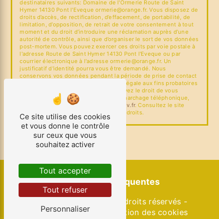
destinataires suivants: Domaine de l'Ormerie Route de Saint
Hymer 14130 Pont l'Eveque ormerie@orange.fr. Vous disposez de
droits d’accès, de rectification, d’effacement, de portabilité, de
limitation, d’opposition, de retrait de votre consentement à tout
moment et du droit d’introduire une réclamation auprès d’une
autorité de contrôle, ainsi que d’organiser le sort de vos données
post-mortem. Vous pouvez exercer ces droits par voie postale à
l'adresse Route de Saint Hymer 14130 Pont l'Eveque ou par
courrier électronique à l'adresse ormerie@orange.fr. Un
justificatif d'identité pourra vous être demandé. Nous
conservons vos données pendant la période de prise de contact
puis pendant la durée de prescription légale aux fins probatoires
et de gestion des contentieux. Vous avez le droit de vous
inscrire sur la liste d'opposition au démarchage téléphonique,
disponible à cette adresse:
Bloctel.gouv.fr
. Consultez le site
cnil.fr pour plus d’informations sur vos droits.
Ce site utilise des cookies
et vous donne le contrôle
sur ceux que vous
souhaitez activer
Tout accepter
Recherches fréquentes
Tout refuser
©
Vistalid
- 2026 - Tous droits réservés -
Personnaliser
Mentions légales
-
Gestion des cookies