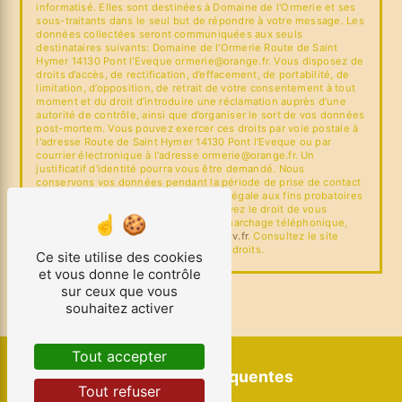
informatisé. Elles sont destinées à Domaine de l'Ormerie et ses
sous-traitants dans le seul but de répondre à votre message. Les
données collectées seront communiquées aux seuls
destinataires suivants: Domaine de l'Ormerie Route de Saint
Hymer 14130 Pont l'Eveque ormerie@orange.fr. Vous disposez de
droits d’accès, de rectification, d’effacement, de portabilité, de
limitation, d’opposition, de retrait de votre consentement à tout
moment et du droit d’introduire une réclamation auprès d’une
autorité de contrôle, ainsi que d’organiser le sort de vos données
post-mortem. Vous pouvez exercer ces droits par voie postale à
l'adresse Route de Saint Hymer 14130 Pont l'Eveque ou par
courrier électronique à l'adresse ormerie@orange.fr. Un
justificatif d'identité pourra vous être demandé. Nous
conservons vos données pendant la période de prise de contact
puis pendant la durée de prescription légale aux fins probatoires
et de gestion des contentieux. Vous avez le droit de vous
inscrire sur la liste d'opposition au démarchage téléphonique,
disponible à cette adresse:
Bloctel.gouv.fr
. Consultez le site
cnil.fr pour plus d’informations sur vos droits.
Ce site utilise des cookies
et vous donne le contrôle
sur ceux que vous
souhaitez activer
Tout accepter
Recherches fréquentes
Tout refuser